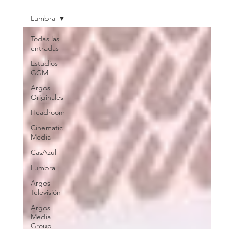
Lumbra
Todas las
entradas
Estudios
GGM
Argos
Originales
Headroom
Cinematic
Media
CasAzul
Lumbra
Argos
Televisión
Argos
Media
Group