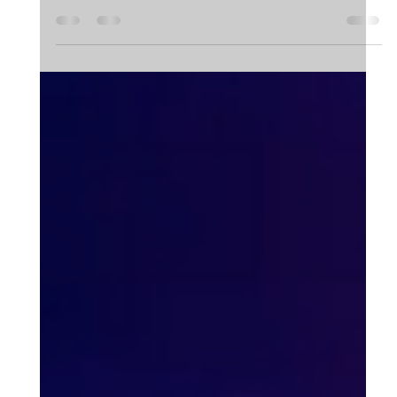
Itzel Rubio / Zero Magazine Mx
19 feb 2022
1 min de lectura
Argos Originales
‘‘Oscuro Deseo’’ se posiciona en el
3er Lugar Mundial
A dos semanas del estreno de la segunda temporada de
Oscuro Deseo protagonizada por Maite Perroni, la serie
continúa posicionada dentro...