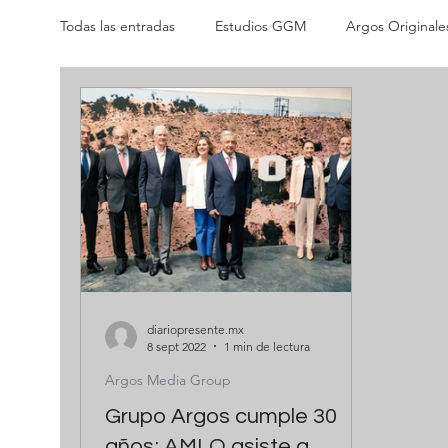
Todas las entradas
Estudios GGM
Argos Originale
Anónima Media
Diseño Sonoro
diariopresente.mx
8 sept 2022
1 min de lectura
Argos Media Group
Grupo Argos cumple 30
años; AMLO asiste a