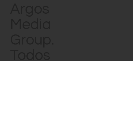
© 2021
Argos
Media
Group.
Todos
los
derecho
s
reservad