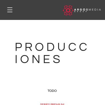
P R O D U C C
I O N E S
TODO
SERIES PREMIUM