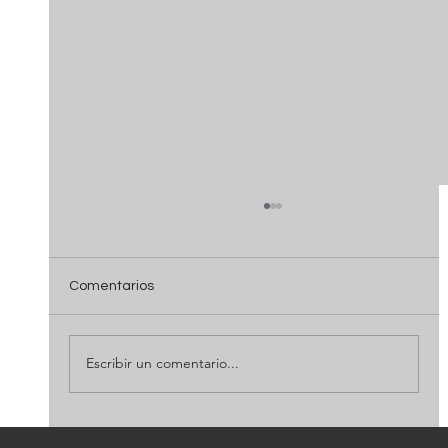
Comentarios
Escribir un comentario...
ViX empieza la producción de once