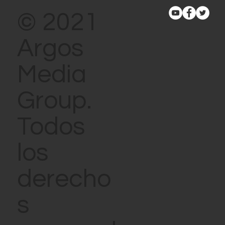
proyectos originales
© 2021
Argos
Media
Group.
Todos
los
derecho
s