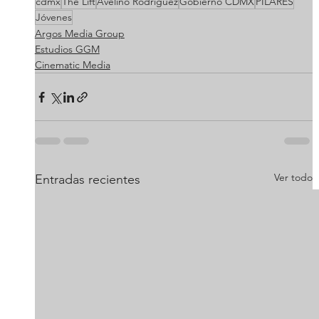
cdmx
The Lift
Avelino Rodríguez
Gobierno CDMX
PILARES
Jóvenes
Argos Media Group
Estudios GGM
Cinematic Media
Ver todo
Entradas recientes