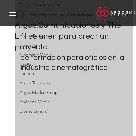
Todas las entradas
Produ.com
23 may 2022
3 min de lectura
Todas las entradas
Argos Comunicaciones y The
Estudios GGM
Lift se unen para crear un
Argos Originales
Headroom
proyecto
Cinematic Media
de formación para oficios en la 
CasAzul
industria cinematográfica
Lumbra
Argos Televisión
Argos Media Group
Anónima Media
Diseño Sonoro